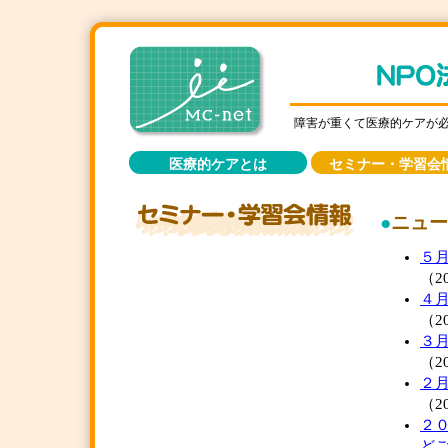
障害が重くて医療的ケアが
医療的ケアとは
セミナー・学習会
●
ニュー
５
（20
４
（20
３
（20
２
（20
２
ど