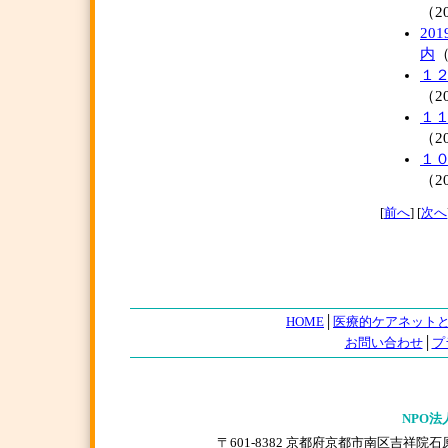
（20
20
内
（
１
（20
１
（20
１
（20
[
前へ
] [
次へ
HOME
│
医療的ケアネット
お問い合わせ
│
プ
NPO法
〒601-8382 京都府京都市南区吉祥院石原上川原町