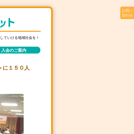
お問い
合わせ
していける地域社会を！
入会のご案内
＞に１５０人