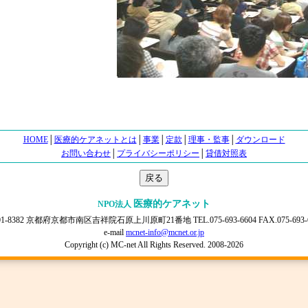
HOME
│
医療的ケアネットとは
│
事業
│
定款
│
理事・監事
│
ダウンロード
お問い合わせ
│
プライバシーポリシー
│
貸借対照表
医療的ケアネット
NPO法人
1-8382 京都府京都市南区吉祥院石原上川原町21番地 TEL.075-693-6604 FAX.075-693-
e-mail
mcnet-info@mcnet.or.jp
Copyright (c) MC-net All Rights Reserved. 2008-2026