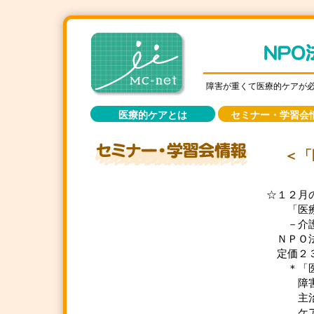
障害が重くて医療的ケアが
医療的ケアとは
セミナー・学習会
＜「
☆１２月
「医療
－介護職
ＮＰＯ法
定価２３
＊「医療
障害、
主治医
ケアに