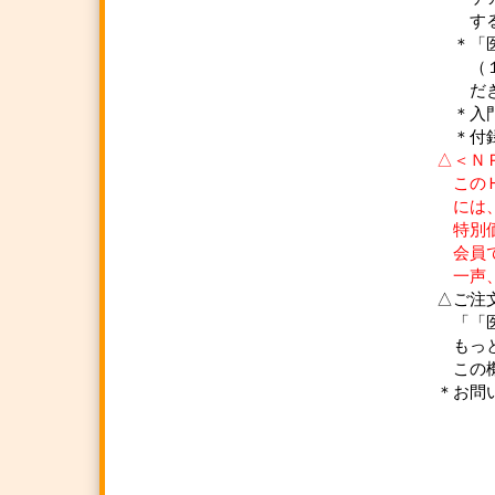
する人
＊「医療
（１５
だきま
＊入門書
＊付録D
△＜Ｎ
このＨ
には、
特別価格
会員でな
一声、一
△ご注
「「医療
もっと詳
この機会
＊お問い合