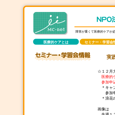
障害が重くて医療的ケアが
医療的ケアとは
セミナー・学習会
実
☆１２月
医療的
参加申込み
＊キャン
参加申込
＊浪花の
画像は
先週１２