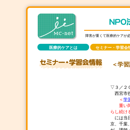
障害が重くて医療的ケアが
医療的ケアとは
セミナー・学習会
＜学習
▽３／２
西宮市役
＜
学
重い障害
らし続け
には当日
京、千葉