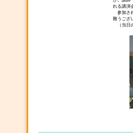
が。講師
れる講演
参加され
難うござ
（当日