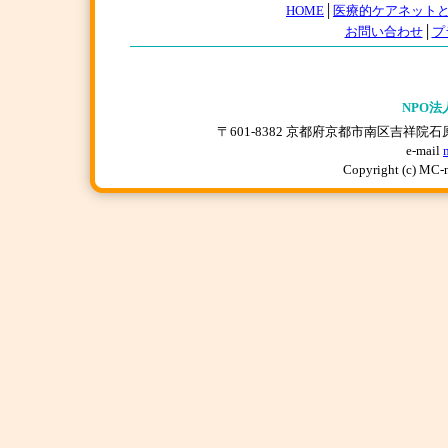
HOME
│
医療的ケアネット
お問い合わせ
│
プ
NPO法
〒601-8382 京都府京都市南区吉祥院石原上川原町
e-mail
Copyright (c) MC-n