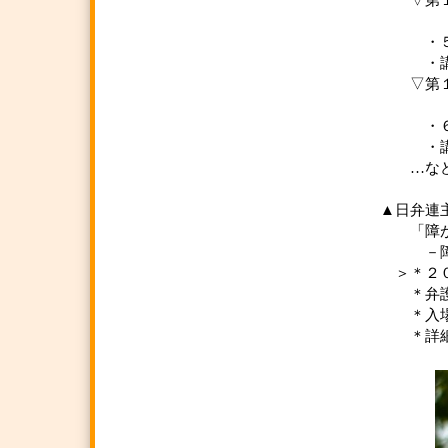
▽第１
～障害
・５月
・講師
▽第１１
－高齢
・６月
・講師：
…など
▲日弁連
「障がい
－障害
＞＊２０
＊弁護士
＊入場
＊詳細