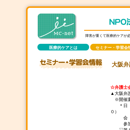
障害が重くて医療的ケアが
医療的ケアとは
セミナー・学習会
大阪弁
☆弁護士
▲大阪弁
※開催
＊日 時
０）
会 場
参加費