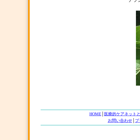
チラシご
HOME
│
医療的ケアネット
お問い合わせ
│
プ