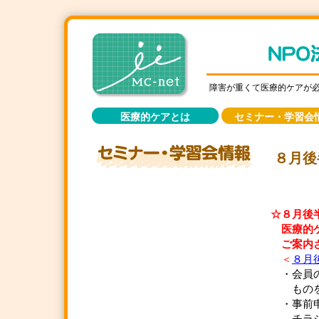
障害が重くて医療的ケアが
医療的ケアとは
セミナー・学習会
８月後
☆８月後
医療的ケ
ご案内さ
＜
８月
・会員の
ものをワ
・事前申