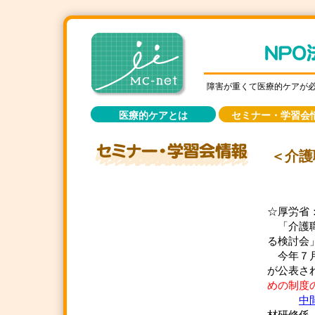
障害が重くて医療的ケアが
医療的ケアとは
セミナー・学習会
＜介護
☆厚労省
「介護職
る検討会
今年７月
が公表さ
めの制度
中