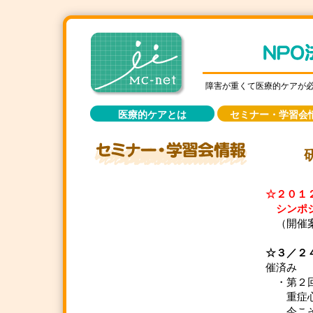
障害が重くて医療的ケアが
医療的ケアとは
セミナー・学習会
☆２０１
シンポジ
（開催案
☆３／２
催済み
・第２回
重症心身
今こそ、