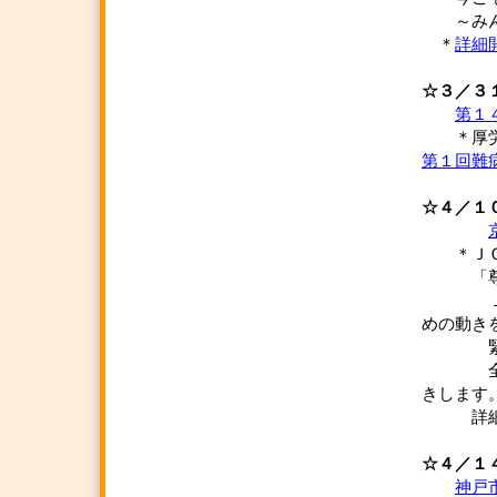
～みんな
＊
詳細
☆３／３
第１
＊厚労
第１回難
☆４／１
＊ＪＣ
「尊厳死
ＪＣＩ
めの動き
緊急勉
全国遷
きします
詳細
☆４／１
神戸