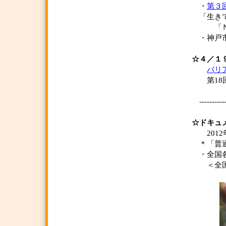
・
第３
「生きて
「ＮＰ
・神戸市
☆４／１
バリ
第18回
------------
☆ドキュ
2012
＊「普通
・全国各
＜全国で