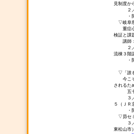
見制度か
２／２２
・開
▽岐阜県
重症心身
検証と
講師：Ｎ
２／２３
流棟３階
・開
▽「誰も
今こそ「
されるため
五十嵐
３／ ８
５（ＪＲ
・開
▽昴セミ
３／２９
東松山市