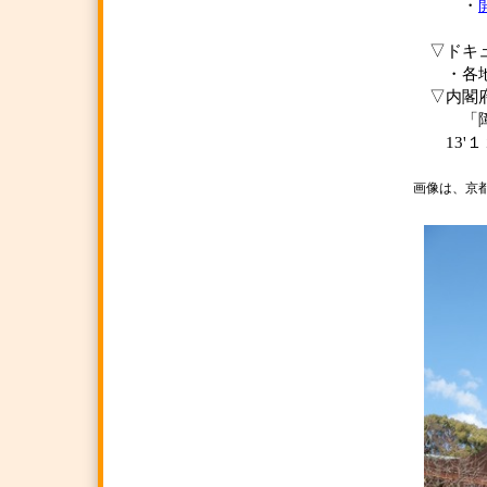
・
▽ドキュ
・各地で
▽内閣
「障害
13'１
画像は、京