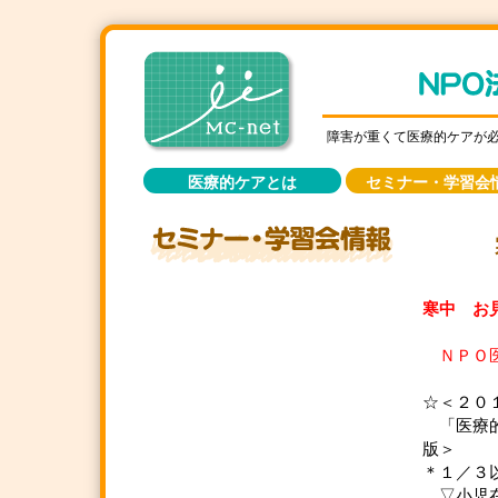
障害が重くて医療的ケアが
医療的ケアとは
セミナー・学習会
寒中 お見
２
ＮＰＯ医
☆＜２０
「医療的
版＞
＊１／３
▽小児在