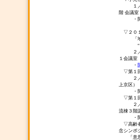
１／１２
階 会議室
・開催
▽２０１
「地域
“どんな
２／ ８
１会議室
・
▽第１回
２／ ８
上京区）
・開
▽第１回
２／１６
流棟３階
・開
▽高齢者
念シンポ
「意思決