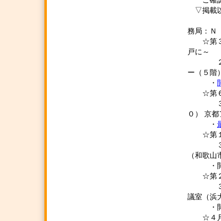
ご確認・
▽掲載以
２０
務局：Ｎ
☆第３回
戸に～
２月１
ー（５階
・
☆第６回
３月 ９
０） 京
・
☆第１回
３月１５
（和歌山
・開催
☆第２１
３月３
議室（浜
・開
☆４月