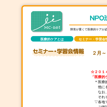
障害が重くて医療的ケアが
医療的ケアとは
セミナー・学習会
２月～
☆２０１
「医療的
＊医療的
他にもあ
なお、お
それぞれ
▽各地で