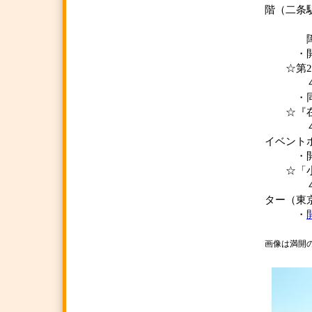
階（二条
「基本
障害者
・開
☆第20
４月１
・同福祉
☆『在宅
４月２
イベント
・開
☆「小児
４月２
ター（東
・
画像は満開