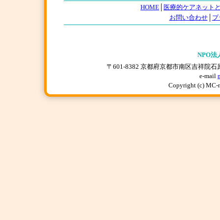
HOME
│
医療的ケアネット
お問い合わせ
│
プ
NPO法
〒601-8382 京都府京都市南区吉祥院石原上川原町
e-mail
Copyright (c) MC-n