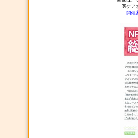
画像は、
医ケアネ
開催