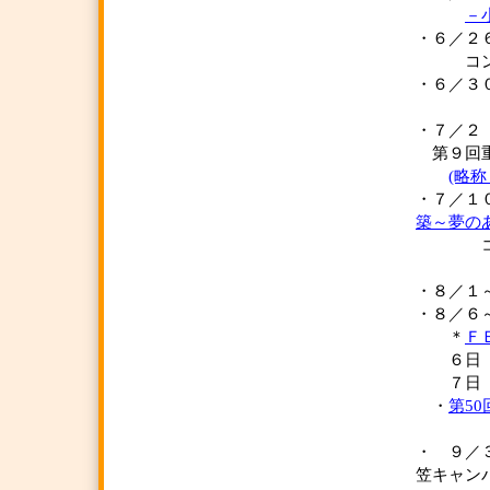
－
・６／
コンセ
・６／
・７／２
第９回重
(略
・７／
築～夢の
コンセ
・８／
・８／６
＊
Ｆ
６日（
７日（日
・
第5
・ ９／
笠キャン