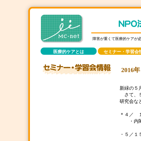
障害が重くて医療的ケアが
医療的ケアとは
セミナー・学習会
201
新緑の５
さて、５
研究会な
＊４／
・内閣
・５／