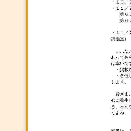
・１０／
・１１／
第６２回
第６２
京
・１１
講義室
……など
わってお
ば幸いで
・掲載以
・各催し
し
皆さまご
心に発生
き、みん
うよね。
（