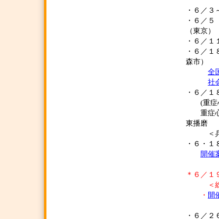
・６／
・６／
（東京）
・６／１
・６／１
森市）
全
社
・６／１８
(重症心
重症心身
東播磨
＜兵庫
・６・１
開催
＊６／１
＜総会記
・
開
・６／２