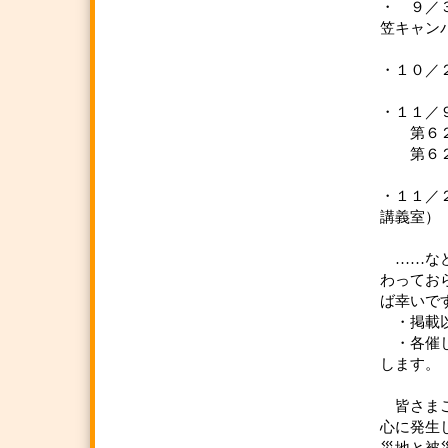
・ ９
笠キャン
・１０／
・１１／
第６２回
第６２
京
・１１
講義室
……など
わってお
ば幸いで
・掲載以
・各催し
し
皆さまご
心に発生