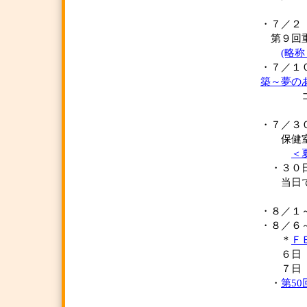
・７／２
第９回重
(略
・７／
築～夢の
コンセ
・７／３
保健室
＜
・３０
当日でも
・８／
・８／６
＊
Ｆ
６日（
７日（日
・
第5