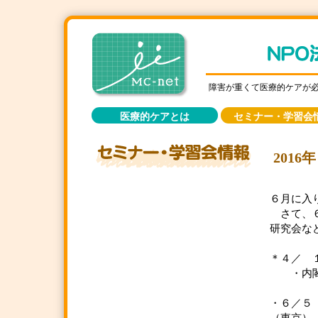
障害が重くて医療的ケアが
医療的ケアとは
セミナー・学習会
201
６月に入
さて、６
研究会な
＊４／
・内閣
・６／