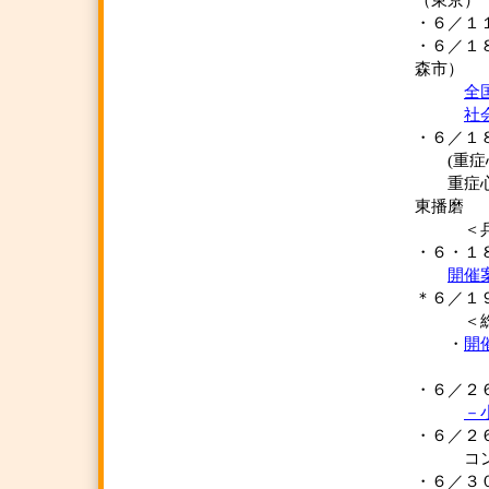
（東京）
・６／１
・６／１
森市）
全
社
・６／１８
(重症心
重症心身
東播磨
＜兵庫
・６・１
開催
＊６／１
＜総会記
・
開
・６／２
－
・６／
コンセ
・６／