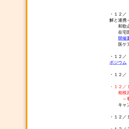
・１２／
解と連携
和歌山県
在宅医療
開催
医ケアネ
・１２
ポジウム
・１２
・１２／
相模原殺
～事件が
キャン
・１２