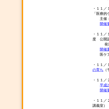
・１１／
「医療的
主催：京
開催
・１１／
度 公開
発達障
開催
医ケアネ
・１１
の育ち
（
・１１／２
平成
開催
・１１
講義室