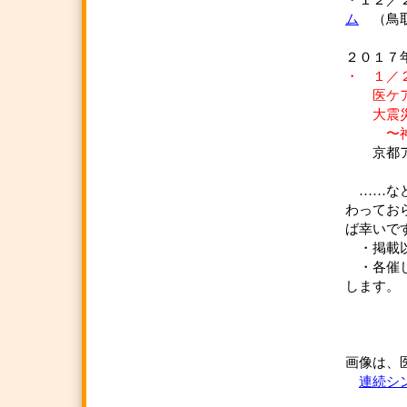
・１２
ム
（鳥
２０１７
・ １／
医ケアネ
大震災時
〜神戸
京都ア
……など
わってお
ば幸いで
・掲載以
・各催し
し
（
画像は、
連続シ