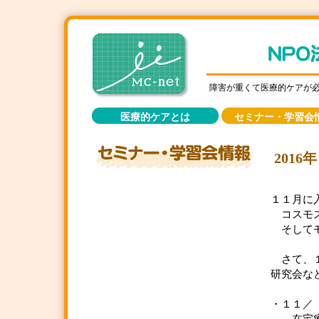
障害が重くて医療的ケアが
医療的ケアとは
セミナー・学習会
201
１１月に
コスモス
そしてモ
さて、１
研究会な
・１１／