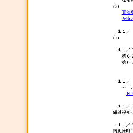
在宅療養
市）
開催
医療
・１１
市）
・１１／
第６２回
第６２
京
・１１／
～「こど
・
Ｎ
・１１
保健福祉
・１１
南風原町