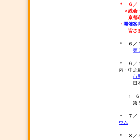
＊ ６／
＜総会・
京都市内
・
開催案
皆さまの
＊ ６／
第
＊ ６／
内・中之
市
日本小
「学校
↑ ６／
第５会場
＊ ７
ウム
＊ ８