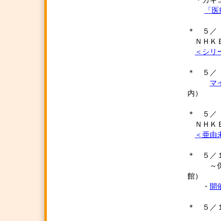
・カキ
「医
＊ ５／ 
ＮＨＫＥ
＜シリ
＊ ５／
マ
内）
＊ ５／ 
ＮＨＫＥ
＜亜由
＊ ５／
～保護者
館）
・
開
＊ ５／