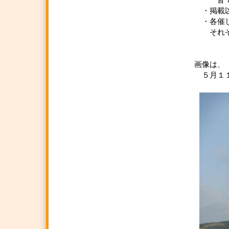
皆で共
・掲載以
・各催し
それぞ
（事
画像は、
５月１１