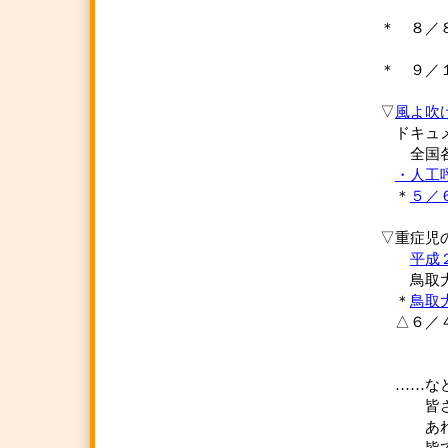
＊ ８／
＊ ９／
▽
風よ吹
ドキュメ
全国各地
・人工
＊
５／
▽重症児
平成
鳥取大
＊
鳥取
△６／
……など
皆さん
あれば