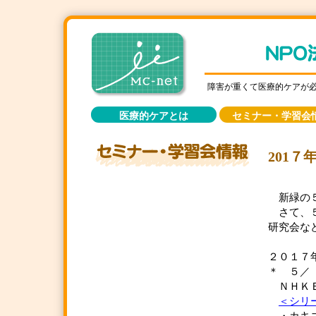
障害が重くて医療的ケアが
医療的ケアとは
セミナー・学習会
201
新緑の５
さて、５
研究会な
２０１７
＊ ５／ 
ＮＨＫＥ
＜シリ