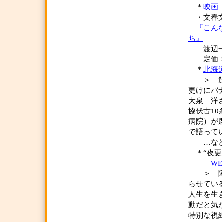
＊
映画
・文春
『こん
ち』
渡辺一史
定価：本体
＊
北海道
＞ 筋ジ
更けにバ
大泉 洋
協伏古1
病院）が
で語って
…など
＊“夜更
WE
＞ 障害
らせてい
人生を生
動だと気
特別な視