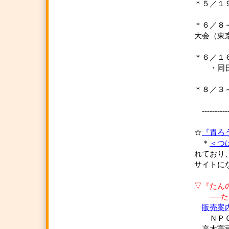
＊５／
＊６／
大会（東
＊６／
・同日
＊８／
------------
☆
『胃ろう
＊
＜つ
れており
サイトに
▽『たん
──たん
販売案
ＮＰＯ法