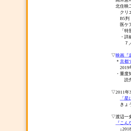
高木憲司
北住映二
クリエ
B5判・
医ケアネ
「特別価
・詳細は
７／２
▽
映画『
＊
京都
2019年
・重度知
読売
▽2011
「星に
きょうさ
▽渡辺一
『こん
↓201