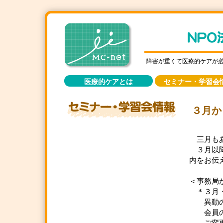
障害が重くて医療的ケアが
医療的ケアとは
セミナー・学習会
３月か
三月もあ
３月以降
内をお伝
＜事務局
＊３月・
異動の
会員の皆