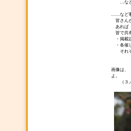
…など
……など
皆さん
あれば
皆で共有
・掲載以
・各催し
それぞ
（
画像は、
よ。
（３／２