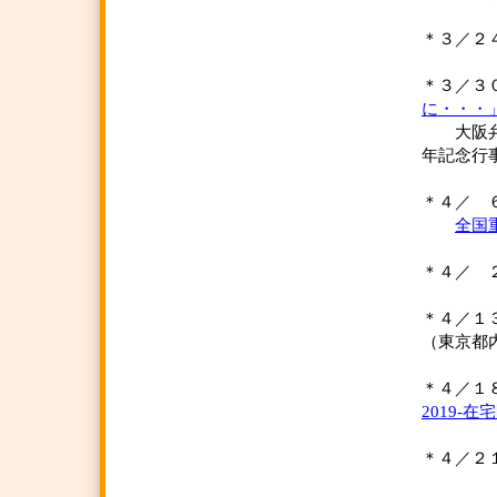
＊３／
＊３／
に・・・
大阪弁護
年記念行
＊４／ 
全国
＊４／
＊４／１
（東京都
＊４／１
2019-在
＊４／