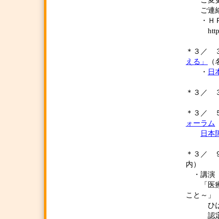
ご変更が
ご連絡
・ＨＰお
http://w
＊３／
える」
（
・
日
＊３／
＊３／
ォーラム
日本
＊３／
内）
・講演
「医療的
こと～」
ひばり
認定特定