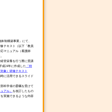
施体制構築事業」にて、
研修テキスト（以下「教員
対応マニュアル（看護師
た。
経管栄養を行う際に受講
平成24年に作成した
「特
者対象）研修テキスト
施時に活用できるスライド
文部科学省の委嘱を受けて
ニュアル」
を改訂したもの
アを実施できるような内容