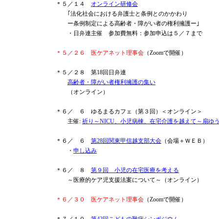
＊５／１４
オンライン研修会
｢法化社会における弁護士と条例とのかかわり
ー条例制定による高齢者・障がい者の権利擁護ー｣
・日弁連主催 参加費無料：参加申込は５／７まで
＊５／２６ 医ケアネット理事会
（Zoomで開催）
＊５／２８ 第18回日弁連
高齢者・障がい者権利擁護の集い
（オンライン）
＊６／ ６ ゆるまるカフェ（第３回）＜オンライン＞
主催:
祈り～NICU、小児病棟、在宅介護を越えて～扇ゆ
＊６／ ６
第28回関東甲信越支部大会
（会場＋ＷＥＢ）
・
申し込み
＊６／ ８
第９回 小児の在宅医療を考える
～医療的ケア児支援法案について～（オンライン）
＊６／３０ 医ケアネット理事会
（Zoomで開催）