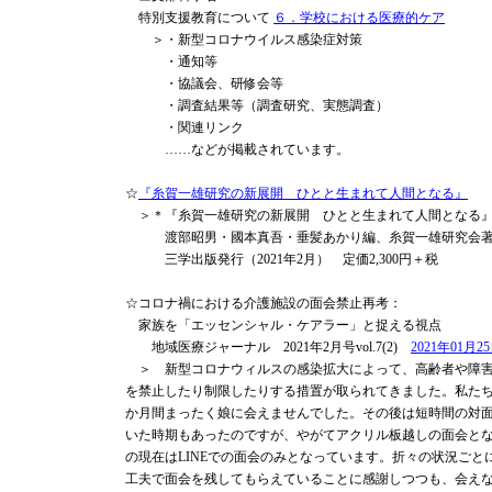
特別支援教育について
６．学校における医療的ケア
＞・新型コロナウイルス感染症対策
・通知等
・協議会、研修会等
・調査結果等（調査研究、実態調査）
・関連リンク
……などが掲載されています。
☆
『糸賀一雄研究の新展開 ひとと生まれて人間となる』
＞＊『糸賀一雄研究の新展開 ひとと生まれて人間となる
渡部昭男・國本真吾・垂髪あかり編、糸賀一雄研究会
三学出版発行（2021年2月） 定価2,300円＋税
☆コロナ禍における介護施設の面会禁止再考：
家族を「エッセンシャル・ケアラー」と捉える視点
地域医療ジャーナル 2021年2月号vol.7(2)
2021年01月2
＞ 新型コロナウィルスの感染拡大によって、高齢者や障害
を禁止したり制限したりする措置が取られてきました。私たち
か月間まったく娘に会えませんでした。その後は短時間の対
いた時期もあったのですが、やがてアクリル板越しの面会とな
の現在はLINEでの面会のみとなっています。折々の状況ごと
工夫で面会を残してもらえていることに感謝しつつも、会え