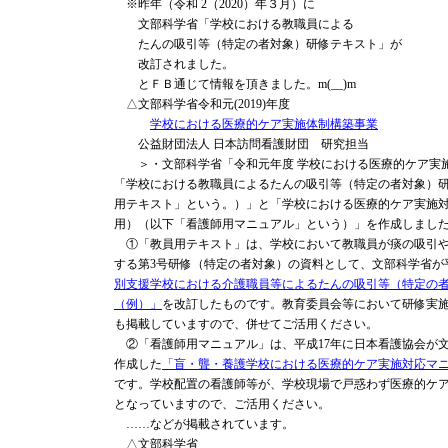
※昨年（令和 2（2020）年３月）に
文部科学省「学校における教職員による
たんの吸引等（特定の者対象）研修テキスト」が
改訂されました。
とＦＢ通じて情報を頂きました。m(__)m
△文部科学省令和元(2019)年度
学校における医療的ケア実施体制構築事業
公益財団法人 日本訪問看護財団 研究担当
＞・文部科学省「令和元年度 学校における医療的ケア実
「学校における教職員によるたんの吸引等（特定の者対象）
用テキスト」という。）」と「学校における医療的ケア実施
用）（以下「看護師用マニュアル」という）」を作成しまし
①「教員用テキスト」は、学校において教職員が痰の吸引や
する第3号研修（特定の者対象）の資料として、文部科学省が
別支援学校における介護職員等によるたんの吸引等（特定の
（例）」
を改訂したものです。教育委員会等において研修実
も掲載していますので、併せてご活用ください。
②「看護師用マニュアル」は、平成17年に日本看護協会が
作成した
「盲・聾・養護学校における医療的ケア実施対応マ
です。学校配置の看護師等が、学校現場で戸惑わず医療的ケ
となっていますので、ご活用ください。
……などが掲載されています。
△文部科学省