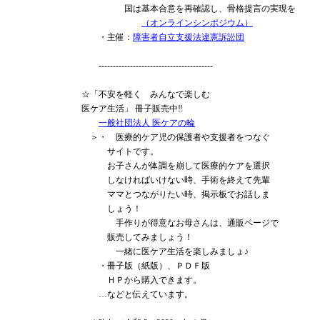
国は基本合意を再確認し、骨格提言の実現を
（オンラインシンポジウム）
・主催：
障害者自立支援法違憲訴訟団
----------------------------------------
☆「不安を軽く みんなで楽しむ
医ケア生活」 冊子販売中‼
一般社団法人 医ケアの輪
＞・ 医療的ケア児の保護者や支援者をつなぐ
サイトです。
お子さんが体調を崩して医療的ケアを選択
しなければいけない時、手術を終えて先輩
ママとつながりたい時、掲示板でお話しま
しょう！
手作りが得意なお母さんは、通販ページで
販売してみましょう！
一緒に医ケア生活を楽しみましょ♪
・冊子版（紙版）、ＰＤＦ版
ＨＰから購入できます。
…などと伝えています。