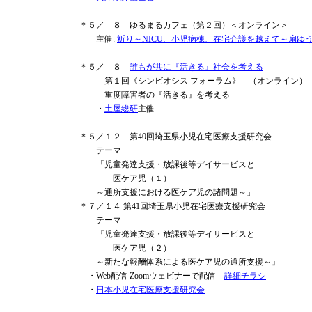
＊５／ ８ ゆるまるカフェ（第２回）＜オンライン＞
主催:
祈り～NICU、小児病棟、在宅介護を越えて～扇ゆ
＊５／ ８
誰もが共に『活きる』社会を考える
第１回《シンビオシス フォーラム》 （オンライン）
重度障害者の『活きる』を考える
・
土屋総研
主催
＊５／１２ 第40回埼玉県小児在宅医療支援研究会
テーマ
「児童発達支援・放課後等デイサービスと
医ケア児（１）
～通所支援における医ケア児の諸問題～」
＊７／１４ 第41回埼玉県小児在宅医療支援研究会
テーマ
『児童発達支援・放課後等デイサービスと
医ケア児（２）
～新たな報酬体系による医ケア児の通所支援～』
・Web配信 Zoomウェビナーで配信
詳細チラシ
・
日本小児在宅医療支援研究会