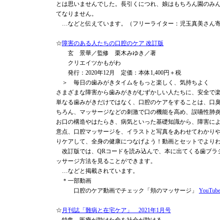
とは思いませんでした。長引くにつれ、娘はもちろん園のみ
てなりません。
…などと伝えています。（フリーライター：児玉真美さん
☆
障害のある人たちの口腔のケア 改訂版
玄 景華／監修 栗木みゆき／著
クリエイツかもがわ
発行：2020年12月 定価：本体1,400円＋税
＞ 毎日の歯みがきタイムをもっと楽しく、気持ちよく
さまざまな障害から歯みがきがむずかしい人たちに、安全で
単なる歯みがきだけではなく、口腔のケアをすることは、口
ちろん、マッサージなどの刺激で口の機能を高め、誤嚥性肺
お口の構造やはたらき、病気といった基礎知識から、障害に
意点、口腔マッサージを、イラストと写真をあわせてわかり
りケアして、全身の健康につなげよう！動画とセットでより
改訂版では、QRコードを読み込んで、本に出てくる歯ブラ
ッサージ方法を見ることができます。
…などと掲載されています。
＊一部動画
口腔のケア動画でチェック「頬のマッサージ」
YouTu
☆
月刊誌「難病と在宅ケア」 2021年1月号