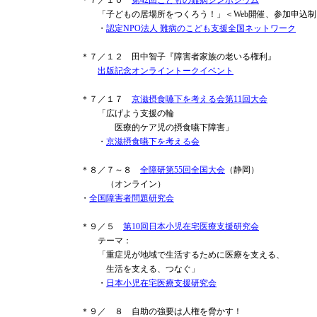
＊７／１０
第42回こどもの難病シンポジウム
「子どもの居場所をつくろう！」＜Web開催、参加申込制
・
認定NPO法人 難病のこども支援全国ネットワーク
＊７／１２ 田中智子『障害者家族の老いる権利』
出版記念オンライントークイベント
＊７／１７
京滋摂食嚥下を考える会​第11回大会
「広げよう支援の輪
医療的ケア児の摂食嚥下障害」
・
京滋摂食嚥下を考える会
＊８／７～８
全障研第55回全国大会
（静岡）
（オンライン）
・
全国障害者問題研究会
＊９／５
第10回日本小児在宅医療支援研究会
テーマ：
「重症児が地域で生活するために医療を支える、
生活を支える、つなぐ」
・
日本小児在宅医療支援研究会
＊９／ ８ 自助の強要は人権を脅かす！