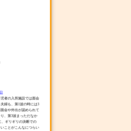
』
著
5日
児者の入所施設では面会
夫婦も、第1波の時には3
面面会や外出が認められて
り、第3波まっただなか
に、ギリギリの決断での
ないことがこんなにつらい