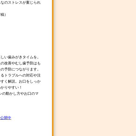
んなのストレスが案じられ
寄稿）
楽しい歯みがきタイムを。
臭の改善やむし歯予防はも
炎の予防につながります。
よるトラブルへの対応や注
やすく解説。お口をしっか
わかりやすい！
シの動かし方やお口のマ
be公開中