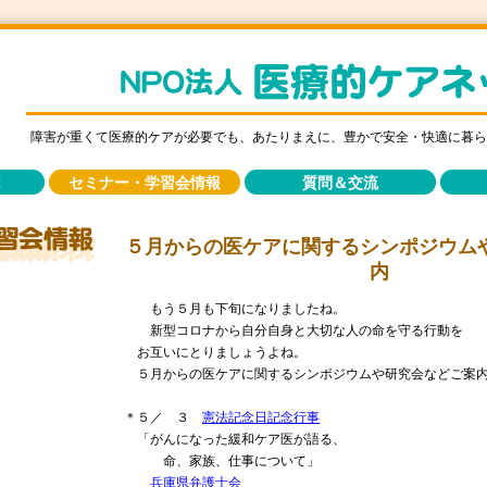
障害が重くて医療的ケアが必要でも、あたりまえに、豊かで安全・快適に暮ら
は
セミナー・学習会情報
質問＆交流
５月からの医ケアに関するシンポジウム
内
もう５月も下旬になりましたね。
新型コロナから自分自身と大切な人の命を守る行動を
お互いにとりましょうよね。
５月からの医ケアに関するシンポジウムや研究会などご案内
＊５／ ３
憲法記念日記念行事
「がんになった緩和ケア医が語る、
命、家族、仕事について」
兵庫県弁護士会